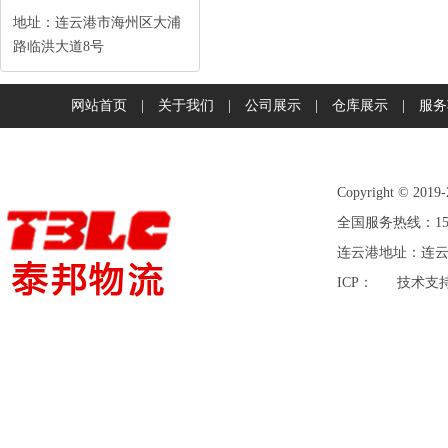
地址：连云港市海州区大浦
路临洪大道8号
网站首页
|
关于我们
|
公司展示
|
仓库展示
|
服务
Copyright©
全国服务热线：15896
连云港地址：连云
ICP：
技术支