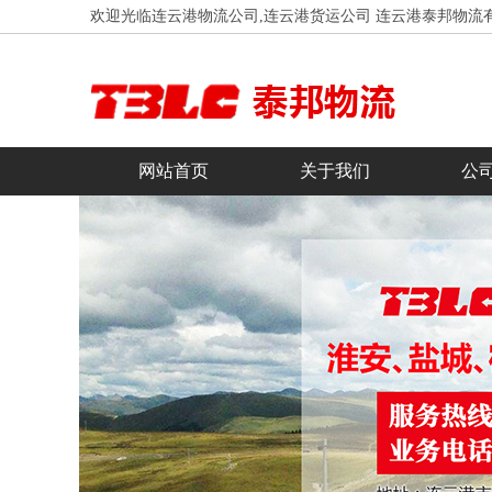
欢迎光临连云港物流公司,连云港货运公司连云港泰邦物流
网站首页
关于我们
公